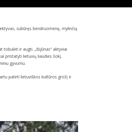
kolektyvas, subūręs bendruomenę, mylinčią
tobulėti ir augti. „Bijūnas“ aktyviai
 pristatyti lietuvių liaudies šokį.
ceniniu gyvumu.
tu patirti lietuviškos kultūros grožį ir