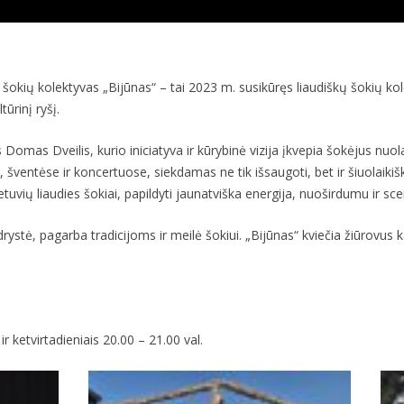
 šokių kolektyvas „Bijūnas“ – tai 2023 m. susikūręs liaudiškų šokių 
tūrinį ryšį.
mas Dveilis, kurio iniciatyva ir kūrybinė vizija įkvepia šokėjus nuolat 
šventėse ir koncertuose, siekdamas ne tik išsaugoti, bet ir šiuolaikiškai
ietuvių liaudies šokiai, papildyti jaunatviška energija, nuoširdumu ir s
ystė, pagarba tradicijoms ir meilė šokiui. „Bijūnas“ kviečia žiūrovus kar
ir ketvirtadieniais 20.00 – 21.00 val.