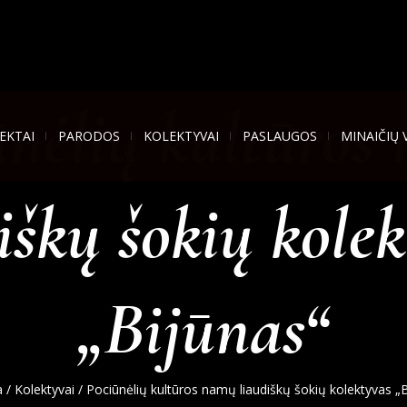
ūnėlių kultūros
EKTAI
PARODOS
KOLEKTYVAI
PASLAUGOS
MINAIČIŲ 
iškų šokių kole
„Bijūnas“
a
/
Kolektyvai
/
Pociūnėlių kultūros namų liaudiškų šokių kolektyvas „B