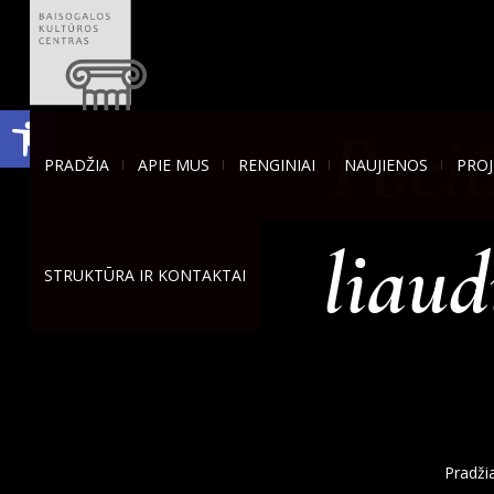
Open toolbar
Poci
PRADŽIA
APIE MUS
RENGINIAI
NAUJIENOS
PROJ
liaud
STRUKTŪRA IR KONTAKTAI
Pradži