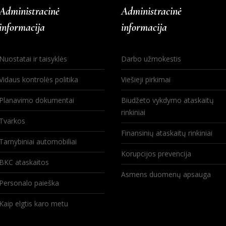
Administracinė
Administracinė
informacija
informacija
Nuostatai ir taisyklės
Darbo užmokestis
Vidaus kontrolės politika
Viešieji pirkimai
Planavimo dokumentai
Biudžeto vykdymo ataskaitų
rinkiniai
Tvarkos
Finansinių ataskaitų rinkiniai
Tarnybiniai automobiliai
Korupcijos prevencija
BKC ataskaitos
Asmens duomenų apsauga
Personalo paieška
Kaip elgtis karo metu