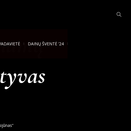
 namų
VADAVIETĖ
DAINŲ ŠVENTĖ ’24
ktyvas
ijūnas“