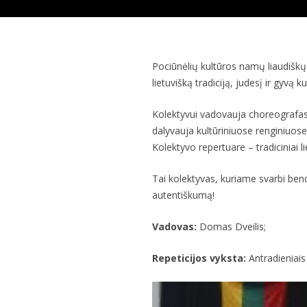
Pociūnėlių kultūros namų liaudiškų
lietuvišką tradiciją, judesį ir gyvą kul
Kolektyvui vadovauja choreografas Do
dalyvauja kultūriniuose renginiuose, 
Kolektyvo repertuare – tradiciniai l
Tai kolektyvas, kuriame svarbi bendr
autentiškumą!
Vadovas:
Domas Dveilis;
Repeticijos vyksta:
Antradieniais 