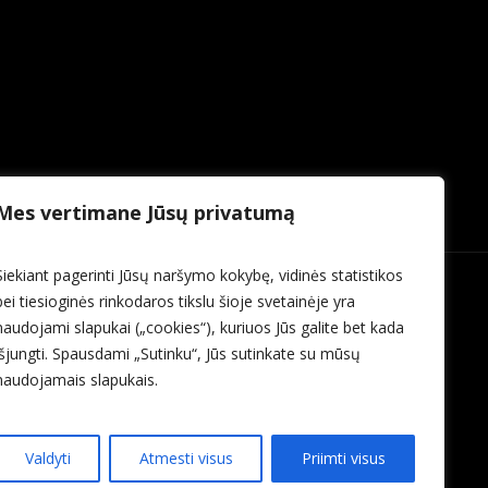
Mes vertimane Jūsų privatumą
Siekiant pagerinti Jūsų naršymo kokybę, vidinės statistikos
bei tiesioginės rinkodaros tikslu šioje svetainėje yra
naudojami slapukai („cookies“), kuriuos Jūs galite bet kada
išjungti. Spausdami „Sutinku“, Jūs sutinkate su mūsų
naudojamais slapukais.
Valdyti
Atmesti visus
Priimti visus