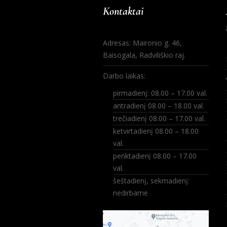
Kontaktai
Adresas: Maironio g. 46,
Baisogala, Radviliškio raj.
Darbo laikas:
pirmadienį: 08.00 – 17.00 val.
antradienį 08.00 – 18.00 val.
trečiadienį 08.00 – 17.00 val.
ketvirtadienį 08.00 – 18.00
val.
penktadienį 08.00 – 17.00
val.
šeštadienį, sekmadienį:
nedirbame