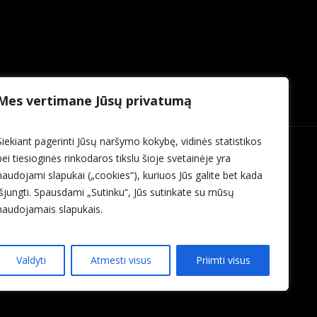
Mes vertimane Jūsų privatumą
Siekiant pagerinti Jūsų naršymo kokybę, vidinės statistikos
bei tiesioginės rinkodaros tikslu šioje svetainėje yra
naudojami slapukai („cookies“), kuriuos Jūs galite bet kada
išjungti. Spausdami „Sutinku“, Jūs sutinkate su mūsų
naudojamais slapukais.
Valdyti
Atmesti visus
Priimti visus