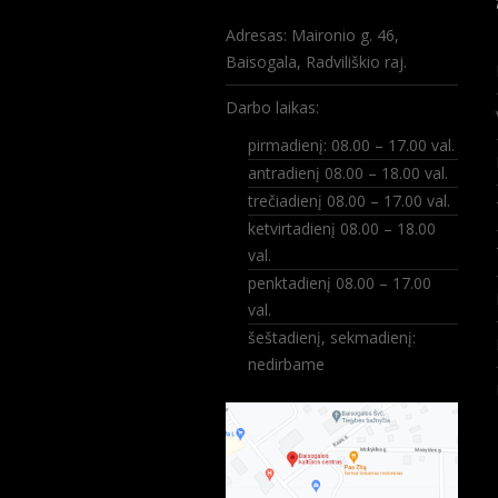
Adresas: Maironio g. 46,
Baisogala, Radviliškio raj.
Darbo laikas:
pirmadienį: 08.00 – 17.00 val.
antradienį 08.00 – 18.00 val.
trečiadienį 08.00 – 17.00 val.
ketvirtadienį 08.00 – 18.00
val.
penktadienį 08.00 – 17.00
val.
šeštadienį, sekmadienį:
nedirbame