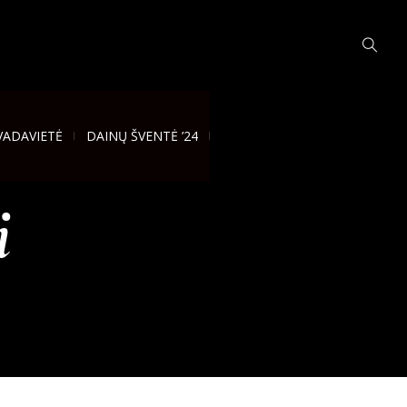
VADAVIETĖ
DAINŲ ŠVENTĖ ’24
i