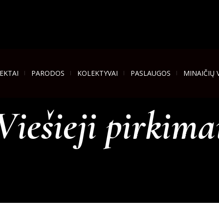
EKTAI
PARODOS
KOLEKTYVAI
PASLAUGOS
MINAIČIŲ 
Viešieji pirkima