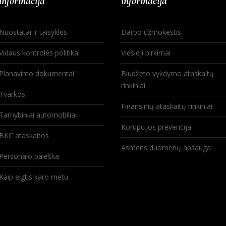
informacija
informacija
Nuostatai ir taisyklės
Darbo užmokestis
Vidaus kontrolės politika
Viešieji pirkimai
Planavimo dokumentai
Biudžeto vykdymo ataskaitų
rinkiniai
Tvarkos
Finansinių ataskaitų rinkiniai
Tarnybiniai automobiliai
Korupcijos prevencija
BKC ataskaitos
Asmens duomenų apsauga
Personalo paieška
Kaip elgtis karo metu