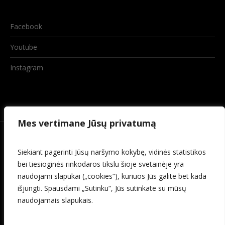
Facebook
Youtube
Instagram
Mes vertimane Jūsų privatumą
Siekiant pagerinti Jūsų naršymo kokybę, vidinės statistikos
bei tiesioginės rinkodaros tikslu šioje svetainėje yra
naudojami slapukai („cookies“), kuriuos Jūs galite bet kada
išjungti. Spausdami „Sutinku“, Jūs sutinkate su mūsų
naudojamais slapukais.