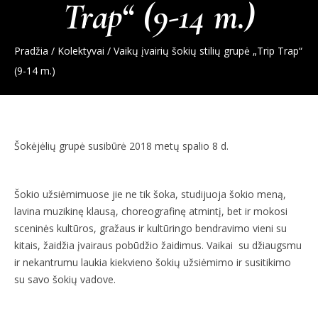
Trap“ (9-14 m.)
Pradžia
/
Kolektyvai
/
Vaikų įvairių šokių stilių grupė „Trip Trap“
(9-14 m.)
Šokėjėlių grupė susibūrė 2018 metų spalio 8 d.
Šokio užsiėmimuose jie ne tik šoka, studijuoja šokio meną,
lavina muzikinę klausą, choreografinę atmintį, bet ir mokosi
sceninės kultūros, gražaus ir kultūringo bendravimo vieni su
kitais, žaidžia įvairaus pobūdžio žaidimus. Vaikai su džiaugsmu
ir nekantrumu laukia kiekvieno šokių užsiėmimo ir susitikimo
su savo šokių vadove.