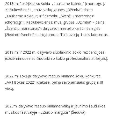
2018 m. šokėjėliai su šokiu „Laukiame Kalėdų“ (choreogr. J.
Kačiukevičienės , muz. vaikų grupės „Džimba“, daina
„Laukiame Kalėdų“) ir flešmobu „Švenčių maratonas“
(choreogr. J. Kačiukevičienės; muz. grupės „Džimba“ – daina
„Švenčių maratonas“) dalyvavo miestelio kalėdinės eglės
įžiebimo šventinėje programoje. Tai buvo jų 1-asis koncertas.
2019 m. ir 2022 m. dalyvavo šiuolaikinio šokio rezidencijose
(užsiėmimuose su šiuolaikinio šokio profesionaliais atlikėjais).
2022 m. šokėjai dalyvavo respublikiniame šokių konkurse
„ARTIšokas 2022“ Krakėse, pelnė savo amžiaus grupėje III
vietą.
2025m. dalyvavo respublikiniame vaikų ir jaunimo liaudiškos
muzikos festivalyje – „Zuikio margutis“ (Šeduva),