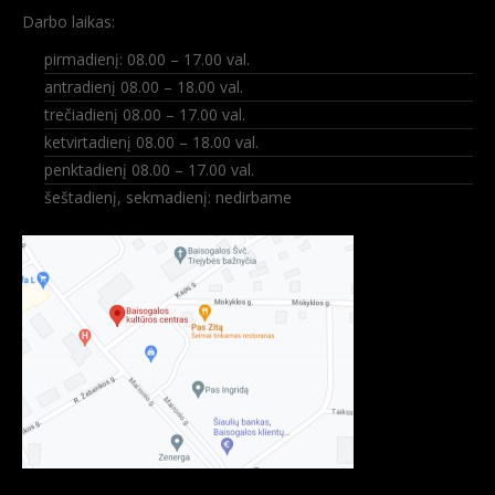
Darbo laikas:
pirmadienį: 08.00 – 17.00 val.
antradienį 08.00 – 18.00 val.
trečiadienį 08.00 – 17.00 val.
ketvirtadienį 08.00 – 18.00 val.
penktadienį 08.00 – 17.00 val.
šeštadienį, sekmadienį: nedirbame