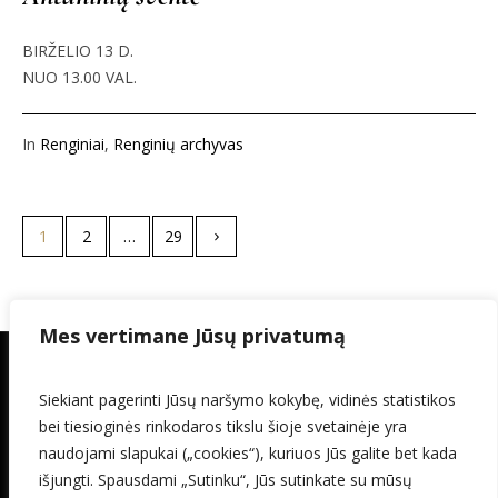
BIRŽELIO 13 D.
NUO 13.00 VAL.
In
Renginiai
,
Renginių archyvas
1
2
…
29
Mes vertimane Jūsų privatumą
Siekiant pagerinti Jūsų naršymo kokybę, vidinės statistikos
bei tiesioginės rinkodaros tikslu šioje svetainėje yra
naudojami slapukai („cookies“), kuriuos Jūs galite bet kada
išjungti. Spausdami „Sutinku“, Jūs sutinkate su mūsų