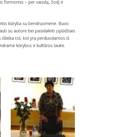
mis formomis – per vaizdą, žodį ir
lintis kūryba su bendruomene. Buvo
uti su autore bei pasidalinti įspūdžiais
 išlieka tol, kol yra perduodamos iš
bendrame kūrybos ir kultūros lauke.