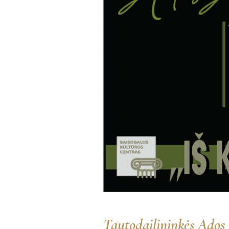
Tautodailininkės Ados 