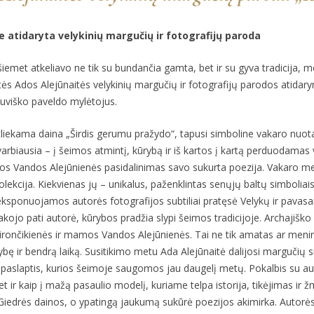
e atidaryta velykinių margučių ir fotografijų paroda
šiemet atkeliavo ne tik su bundančia gamta, bet ir su gyva tradicija, 
istės Ados Alejūnaitės velykinių margučių ir fotografijų parodos atidar
etuviško paveldo mylėtojus.
tliekama daina „Širdis gerumu pražydo“, tapusi simboline vakaro nuota
s svarbiausia – į šeimos atmintį, kūrybą ir iš kartos į kartą perduodamas
os Vandos Alejūnienės pasidalinimas savo sukurta poezija. Vakaro met
ekcija. Kiekvienas jų – unikalus, paženklintas senųjų baltų simboliai
ksponuojamos autorės fotografijos subtiliai pratęsė Velykų ir pavas
pasakojo pati autorė, kūrybos pradžia slypi šeimos tradicijoje. Archaji
irončikienės ir mamos Vandos Alejūnienės. Tai ne tik amatas ar meninė 
ę ir bendrą laiką. Susitikimo metu Ada Alejūnaitė dalijosi margučių 
o paslaptis, kurios šeimoje saugomos jau daugelį metų. Pokalbis su aut
bet ir kaip į mažą pasaulio modelį, kuriame telpa istorija, tikėjimas i
Giedrės dainos, o ypatingą jaukumą sukūrė poezijos akimirka. Autor