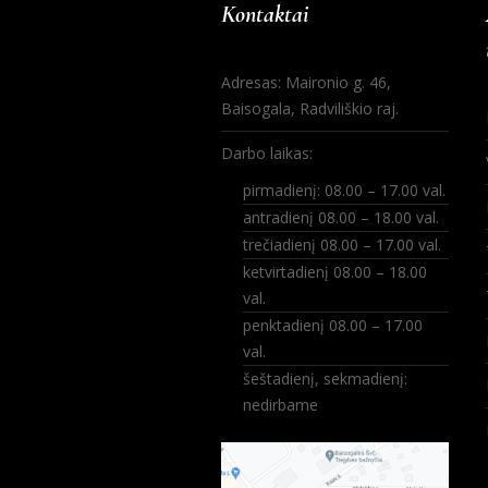
Kontaktai
Adresas: Maironio g. 46,
Baisogala, Radviliškio raj.
Darbo laikas:
pirmadienį: 08.00 – 17.00 val.
antradienį 08.00 – 18.00 val.
trečiadienį 08.00 – 17.00 val.
ketvirtadienį 08.00 – 18.00
val.
penktadienį 08.00 – 17.00
val.
šeštadienį, sekmadienį:
nedirbame