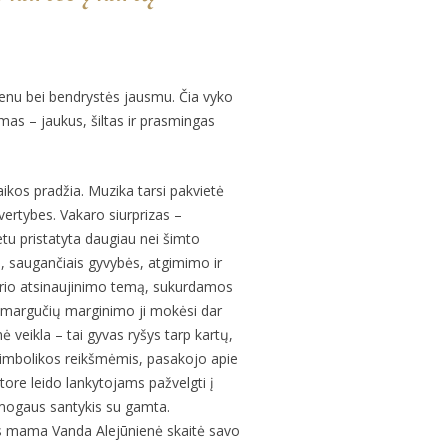
menu bei bendrystės jausmu. Čia vyko
ymas – jaukus, šiltas ir prasmingas
ikos pradžia. Muzika tarsi pakvietė
 vertybes. Vakaro siurprizas –
u pristatyta daugiau nei šimto
s, saugančiais gyvybės, atgimimo ir
ario atsinaujinimo temą, sukurdamos
ško margučių marginimo ji mokėsi dar
veikla – tai gyvas ryšys tarp kartų,
simbolikos reikšmėmis, pasakojo apie
ore leido lankytojams pažvelgti į
r žmogaus santykis su gamta.
ės mama Vanda Alejūnienė skaitė savo