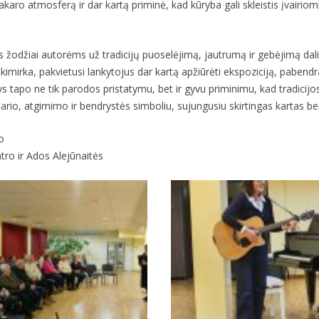
 vakaro atmosferą ir dar kartą priminė, kad kūryba gali skleistis įvairio
žodžiai autorėms už tradicijų puoselėjimą, jautrumą ir gebėjimą da
imirka, pakvietusi lankytojus dar kartą apžiūrėti ekspoziciją, pabendra
s tapo ne tik parodos pristatymu, bet ir gyvu priminimu, kad tradicijos
vasario, atgimimo ir bendrystės simboliu, sujungusiu skirtingas kartas 
o
ro ir Ados Alejūnaitės