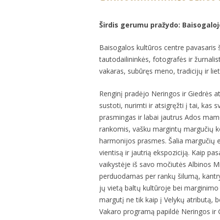
Širdis gerumu pražydo: Baisogaloj
Baisogalos kultūros centre pavasaris 
tautodailininkės, fotografės ir žurnal
vakaras, subūręs meno, tradicijų ir li
Renginį pradėjo Neringos ir Giedrės a
sustoti, nurimti ir atsigręžti į tai, ka
prasmingas ir labai jautrus Ados mam
rankomis, vašku margintų margučių kol
harmonijos prasmes. Šalia margučių e
vientisą ir jautrią ekspoziciją. Kaip 
vaikystėje iš savo močiutės Albinos M
perduodamas per rankų šilumą, kantryb
jų vietą baltų kultūroje bei marginim
margutį ne tik kaip į Velykų atributą, 
Vakaro programą papildė Neringos ir 