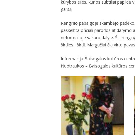
kūrybos eiles, kurios subtiliai papildė
garsą.
Renginio pabaigoje skambėjo padėkos 
paskelbta oficiali parodos atidarymo ak
neformalioje vakaro dalyje. Šis renginy
širdies į širdį. Margučiai čia virto pa
Informacija Baisogalos kultūros centr
Nuotraukos – Baisogalos kultūros cent