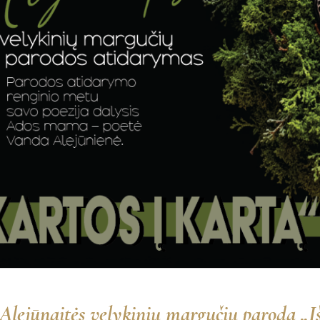
Alejūnaitės velykinių margučių paroda „Iš