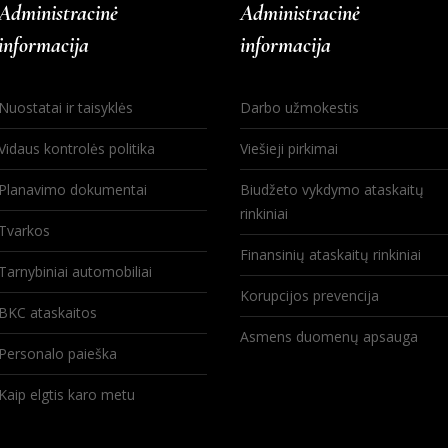
Administracinė
Administracinė
informacija
informacija
Nuostatai ir taisyklės
Darbo užmokestis
Vidaus kontrolės politika
Viešieji pirkimai
Planavimo dokumentai
Biudžeto vykdymo ataskaitų
rinkiniai
Tvarkos
Finansinių ataskaitų rinkiniai
Tarnybiniai automobiliai
Korupcijos prevencija
BKC ataskaitos
Asmens duomenų apsauga
Personalo paieška
Kaip elgtis karo metu