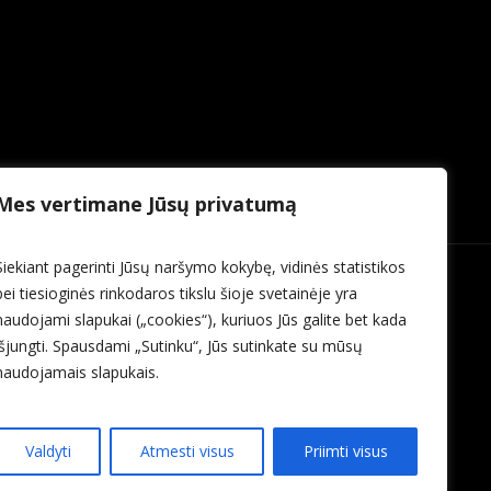
Mes vertimane Jūsų privatumą
Siekiant pagerinti Jūsų naršymo kokybę, vidinės statistikos
bei tiesioginės rinkodaros tikslu šioje svetainėje yra
naudojami slapukai („cookies“), kuriuos Jūs galite bet kada
išjungti. Spausdami „Sutinku“, Jūs sutinkate su mūsų
naudojamais slapukais.
Valdyti
Atmesti visus
Priimti visus