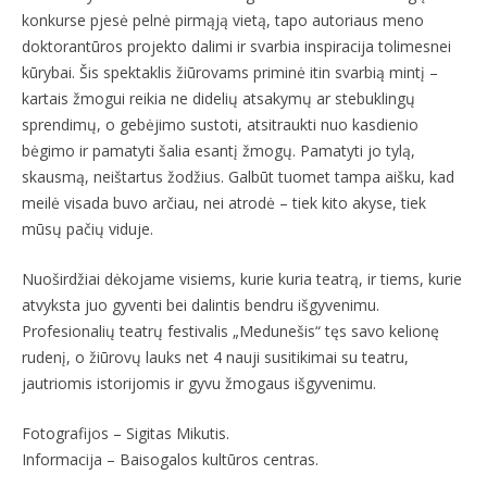
konkurse pjesė pelnė pirmąją vietą, tapo autoriaus meno
doktorantūros projekto dalimi ir svarbia inspiracija tolimesnei
kūrybai. Šis spektaklis žiūrovams priminė itin svarbią mintį –
kartais žmogui reikia ne didelių atsakymų ar stebuklingų
sprendimų, o gebėjimo sustoti, atsitraukti nuo kasdienio
bėgimo ir pamatyti šalia esantį žmogų. Pamatyti jo tylą,
skausmą, neištartus žodžius. Galbūt tuomet tampa aišku, kad
meilė visada buvo arčiau, nei atrodė – tiek kito akyse, tiek
mūsų pačių viduje.
Nuoširdžiai dėkojame visiems, kurie kuria teatrą, ir tiems, kurie
atvyksta juo gyventi bei dalintis bendru išgyvenimu.
Profesionalių teatrų festivalis „Medunešis“ tęs savo kelionę
rudenį, o žiūrovų lauks net 4 nauji susitikimai su teatru,
jautriomis istorijomis ir gyvu žmogaus išgyvenimu.
Fotografijos – Sigitas Mikutis.
Informacija – Baisogalos kultūros centras.