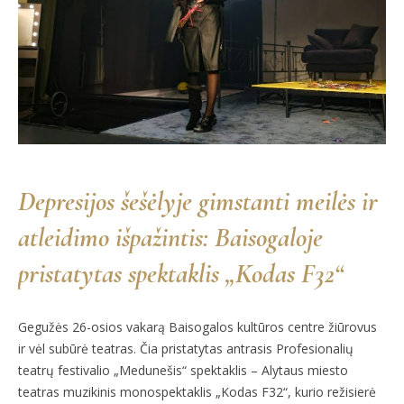
Depresijos šešėlyje gimstanti meilės ir
atleidimo išpažintis: Baisogaloje
pristatytas spektaklis „Kodas F32“
Gegužės 26-osios vakarą Baisogalos kultūros centre žiūrovus
ir vėl subūrė teatras. Čia pristatytas antrasis Profesionalių
teatrų festivalio „Medunešis“ spektaklis – Alytaus miesto
teatras muzikinis monospektaklis „Kodas F32“, kurio režisierė