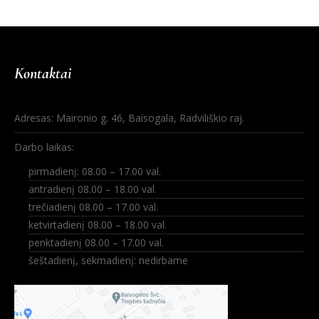
Kontaktai
Adresas: Maironio g. 46, Baisogala, Radviliškio raj.
Darbo laikas:
pirmadienį: 08.00 – 17.00 val.
antradienį 08.00 – 18.00 val.
trečiadienį 08.00 – 17.00 val.
ketvirtadienį 08.00 – 18.00 val.
penktadienį 08.00 – 17.00 val.
šeštadienį, sekmadienį: nedirbame