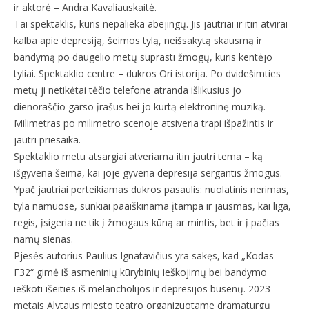
ir aktorė – Andra Kavaliauskaitė.
Tai spektaklis, kuris nepalieka abejingų. Jis jautriai ir itin atvirai
kalba apie depresiją, šeimos tylą, neišsakytą skausmą ir
bandymą po daugelio metų suprasti žmogų, kuris kentėjo
tyliai. Spektaklio centre – dukros Ori istorija. Po dvidešimties
metų ji netikėtai tėčio telefone atranda išlikusius jo
dienoraščio garso įrašus bei jo kurtą elektroninę muziką.
Milimetras po milimetro scenoje atsiveria trapi išpažintis ir
jautri priesaika.
Spektaklio metu atsargiai atveriama itin jautri tema – ką
išgyvena šeima, kai joje gyvena depresija sergantis žmogus.
Ypač jautriai perteikiamas dukros pasaulis: nuolatinis nerimas,
tyla namuose, sunkiai paaiškinama įtampa ir jausmas, kai liga,
regis, įsigeria ne tik į žmogaus kūną ar mintis, bet ir į pačias
namų sienas.
Pjesės autorius Paulius Ignatavičius yra sakęs, kad „Kodas
F32“ gimė iš asmeninių kūrybinių ieškojimų bei bandymo
ieškoti išeities iš melancholijos ir depresijos būsenų. 2023
metais Alytaus miesto teatro organizuotame dramaturgų