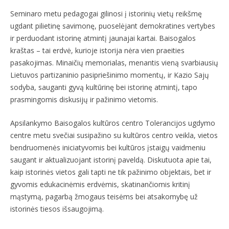
Seminaro metu pedagogai gilinosi į istorinių vietų reikšmę
ugdant pilietinę savimonę, puoselėjant demokratines vertybes
ir perduodant istorinę atmintį jaunajai kartai. Baisogalos
kraštas – tai erdvė, kurioje istorija nėra vien praeities
pasakojimas. Minaičių memorialas, menantis vieną svarbiausių
Lietuvos partizaninio pasipriešinimo momentų, ir Kazio Sajų
sodyba, sauganti gyvą kultūrinę bei istorinę atmintį, tapo
prasmingomis diskusijų ir pažinimo vietomis.
Apsilankymo Baisogalos kultūros centro Tolerancijos ugdymo
centre metu svečiai susipažino su kultūros centro veikla, vietos
bendruomenės iniciatyvomis bei kultūros įstaigų vaidmeniu
saugant ir aktualizuojant istorinį paveldą. Diskutuota apie tai,
kaip istorinės vietos gali tapti ne tik pažinimo objektais, bet ir
gyvomis edukacinėmis erdvėmis, skatinančiomis kritinį
mąstymą, pagarbą žmogaus teisėms bei atsakomybę už
istorinės tiesos išsaugojimą.