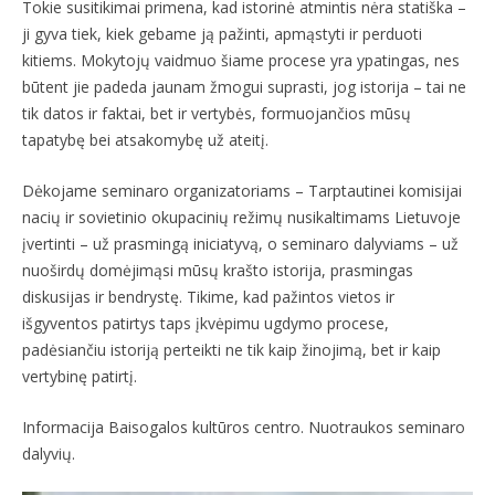
Tokie susitikimai primena, kad istorinė atmintis nėra statiška –
ji gyva tiek, kiek gebame ją pažinti, apmąstyti ir perduoti
kitiems. Mokytojų vaidmuo šiame procese yra ypatingas, nes
būtent jie padeda jaunam žmogui suprasti, jog istorija – tai ne
tik datos ir faktai, bet ir vertybės, formuojančios mūsų
tapatybę bei atsakomybę už ateitį.
Dėkojame seminaro organizatoriams – Tarptautinei komisijai
nacių ir sovietinio okupacinių režimų nusikaltimams Lietuvoje
įvertinti – už prasmingą iniciatyvą, o seminaro dalyviams – už
nuoširdų domėjimąsi mūsų krašto istorija, prasmingas
diskusijas ir bendrystę. Tikime, kad pažintos vietos ir
išgyventos patirtys taps įkvėpimu ugdymo procese,
padėsiančiu istoriją perteikti ne tik kaip žinojimą, bet ir kaip
vertybinę patirtį.
Informacija Baisogalos kultūros centro. Nuotraukos seminaro
dalyvių.