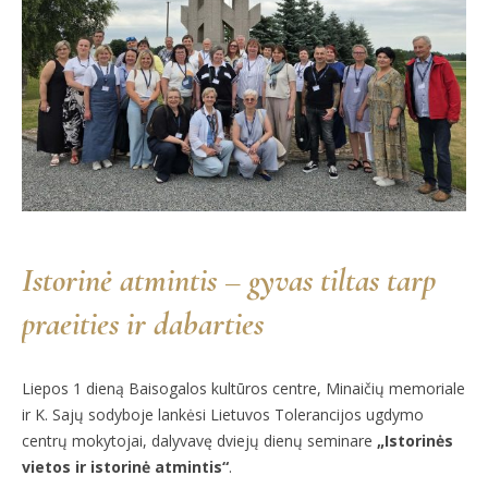
Istorinė atmintis – gyvas tiltas tarp
praeities ir dabarties
Liepos 1 dieną Baisogalos kultūros centre, Minaičių memoriale
ir K. Sajų sodyboje lankėsi Lietuvos Tolerancijos ugdymo
centrų mokytojai, dalyvavę dviejų dienų seminare
„Istorinės
vietos ir istorinė atmintis“
.