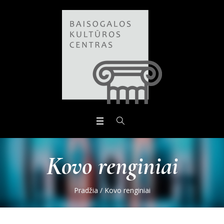
Open toolbar
Kovo renginiai
Pradžia
/
Kovo renginiai