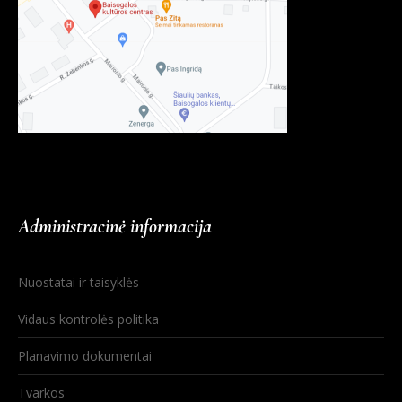
Administracinė informacija
Nuostatai ir taisyklės
Vidaus kontrolės politika
Planavimo dokumentai
Tvarkos