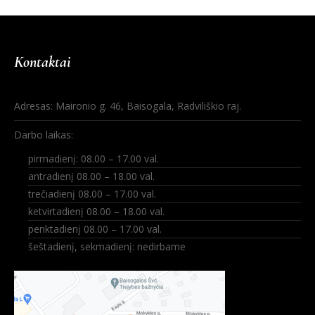
Kontaktai
Adresas: Maironio g. 46, Baisogala, Radviliškio raj.
Darbo laikas:
pirmadienį: 08.00 – 17.00 val.
antradienį 08.00 – 18.00 val.
trečiadienį 08.00 – 17.00 val.
ketvirtadienį 08.00 – 18.00 val.
penktadienį 08.00 – 17.00 val.
šeštadienį, sekmadienį: nedirbame