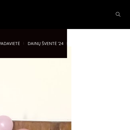
VADAVIETĖ
DAINŲ ŠVENTĖ ’24