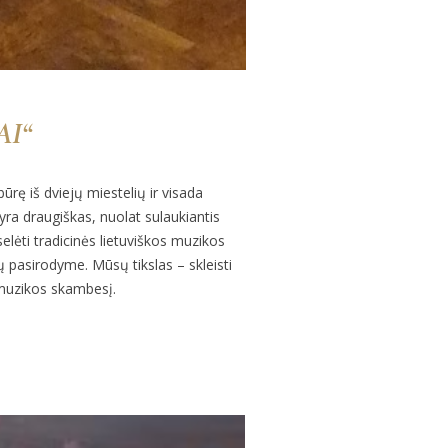
AI“
ę iš dviejų miestelių ir visada
yra draugiškas, nuolat sulaukiantis
elėti tradicinės lietuviškos muzikos
ų pasirodyme. Mūsų tikslas – skleisti
 muzikos skambesį.