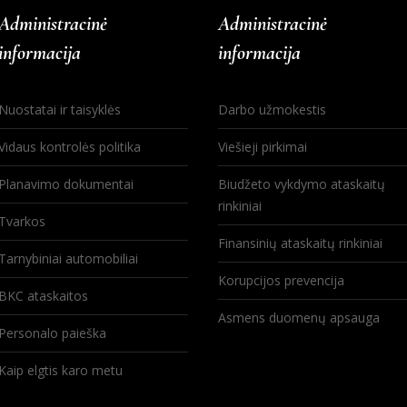
Administracinė
Administracinė
informacija
informacija
Nuostatai ir taisyklės
Darbo užmokestis
Vidaus kontrolės politika
Viešieji pirkimai
Planavimo dokumentai
Biudžeto vykdymo ataskaitų
rinkiniai
Tvarkos
Finansinių ataskaitų rinkiniai
Tarnybiniai automobiliai
Korupcijos prevencija
BKC ataskaitos
Asmens duomenų apsauga
Personalo paieška
Kaip elgtis karo metu