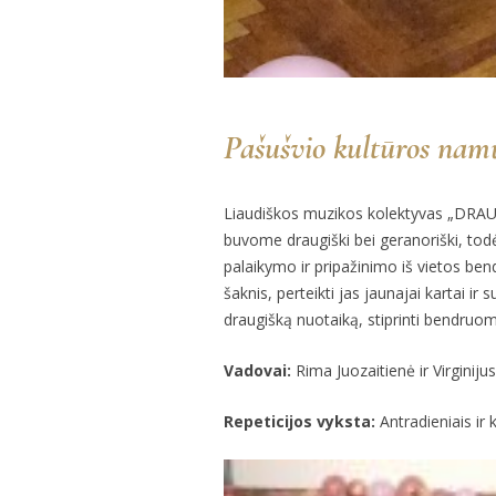
Pašušvio kultūros na
Liaudiškos muzikos kolektyvas „DRAUGA
buvome draugiški bei geranoriški, todė
palaikymo ir pripažinimo iš vietos ben
šaknis, perteikti jas jaunajai kartai i
draugišką nuotaiką, stiprinti bendruo
Vadovai:
Rima Juozaitienė ir Virginijus 
Repeticijos vyksta:
Antradieniais ir k