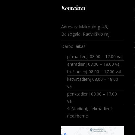
Kontaktai
Adresas: Maironio g. 46,
Baisogala, Radviliškio raj.
Darbo laikas:
pirmadienį: 08.00 – 17.00 val.
antradienį 08.00 – 18.00 val.
trečiadienį 08.00 – 17.00 val.
ketvirtadienį 08.00 – 18.00
val.
penktadienį 08.00 – 17.00
val.
šeštadienį, sekmadienį:
nedirbame