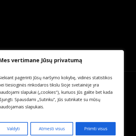
Mes vertimane Jūsų privatumą
Siekiant pagerinti Jūsų naršymo kokybę, vidinės statistikos
bei tiesioginės rinkodaros tikslu šioje svetainėje yra
naudojami slapukai („cookies“), kuriuos Jūs galite bet kada
išjungti. Spausdami „Sutinku“, Jūs sutinkate su mūsų
naudojamais slapukais.
Valdyti
Atmesti visus
Priimti visus