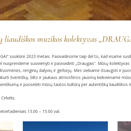
mų liaudiškos muzikos kolektyvas „DRAUG
I“ susikūrė 2023 metais. Pasivadinome taip dėl to, kad esame susibūr
l nusprendėme susivienyti ir pasivadinti „Draugais“. Mūsų kolektyvas 
druomenės, renginių dalyvių ir gerbėjų. Mes siekiame išsaugoti ir puos
r sukurti šventišką, šilto ir jaukaus atmosferos jausmą kiekviename mūs
meniškumą ir puoselėti mūsų tautos kultūrą per autentišką liaudiškos
Cirkelis;
etvirtadieniais 13.00 – 15.00 val.