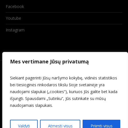
Facebook
Youtube
Instagram
Mes vertimane Jūsų privatumą
Siekiant pagerinti Jūsų naršymo kokybę, vidinės statistikos
bei tiesioginės rinkodaros tikslu šioje svetainėje yra
naudojami slapukai („cookies“), kuriuos Jūs galite bet kada
išjungti. Spausdami „Sutinku“, Jūs sutinkate su mūsų
naudojamais slapukais.
© 2026 Baisogalos kultūros centras
Valdyti
Atmesti visus
Priimti visus