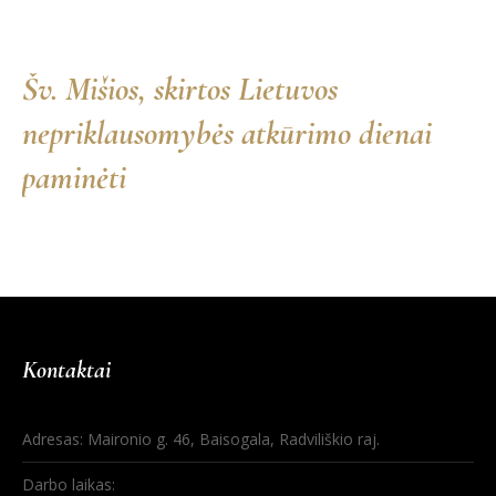
Šv. Mišios, skirtos Lietuvos
nepriklausomybės atkūrimo dienai
paminėti
Kontaktai
Adresas: Maironio g. 46, Baisogala, Radviliškio raj.
Darbo laikas: