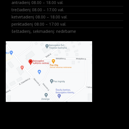
antradienį 08.00 – 18.00 val.
trečiadienį 08.00 – 17.00 val.
ketvirtadienį 08.00 – 18.00 val.
penktadienį 08.00 – 17.00 val.
šeštadienį, sekmadienį: nedirbame