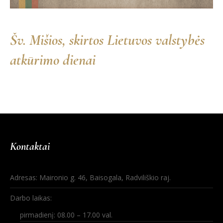
Šv. Mišios, skirtos Lietuvos valstybės
atkūrimo dienai
Kontaktai
Adresas: Maironio g. 46, Baisogala, Radviliškio raj.
Darbo laikas:
pirmadienį: 08.00 – 17.00 val.