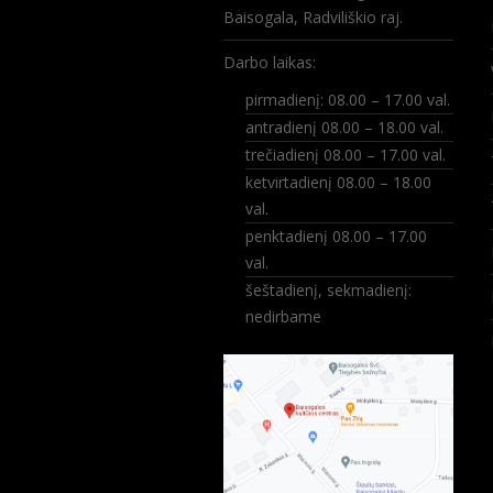
Baisogala, Radviliškio raj.
Darbo laikas:
pirmadienį: 08.00 – 17.00 val.
antradienį 08.00 – 18.00 val.
trečiadienį 08.00 – 17.00 val.
ketvirtadienį 08.00 – 18.00
val.
penktadienį 08.00 – 17.00
val.
šeštadienį, sekmadienį:
nedirbame