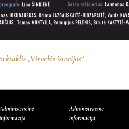
ektaklis „Virvelės istorijos“
Administracinė
Administracinė
informacija
informacija