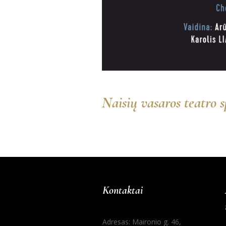
Naisių vasaros teatro sp
Kontaktai
Adresas: Maironio g. 46,