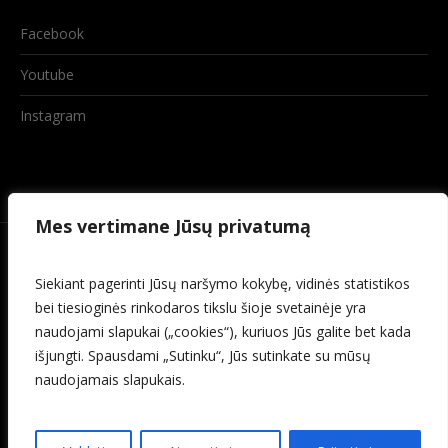
Facebook
Youtube
Instagram
Mes vertimane Jūsų privatumą
Siekiant pagerinti Jūsų naršymo kokybę, vidinės statistikos
bei tiesioginės rinkodaros tikslu šioje svetainėje yra
naudojami slapukai („cookies“), kuriuos Jūs galite bet kada
išjungti. Spausdami „Sutinku“, Jūs sutinkate su mūsų
naudojamais slapukais.
© 2026 Baisogalos kultūros centras