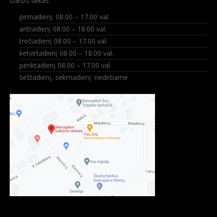
Darbo laikas:
pirmadienį: 08.00 – 17.00 val.
antradienį 08.00 – 18.00 val.
trečiadienį 08.00 – 17.00 val.
ketvirtadienį 08.00 – 18.00 val.
penktadienį 08.00 – 17.00 val.
šeštadienį, sekmadienį: nedirbame