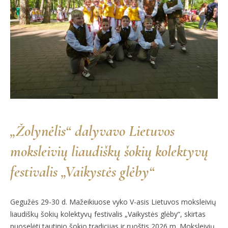
„Žolynėlis“ dalyvavo Lietuvos
moksleivių liaudiškų šokių kolektyvų
festivalis „Vaikystės glėby“
Gegužės 29-30 d. Mažeikiuose vyko V-asis Lietuvos moksleivių
liaudiškų šokių kolektyvų festivalis „Vaikystės glėby“, skirtas
puoselėti tautinio šokio tradicijas ir ruoštis 2026 m. Moksleivių