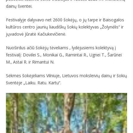
dainų šventei.
Festivalyje dalyvavo net 2600 šokėjų, o jų tarpe ir Baisogalos
kultūros centro jaunių liaudiškų šokių kolektyvas „Žolynėlis“ ir
jųvadovė Jūratė Kačiukevičienė.
Nuoširdus ačiū šokėjų tėveliams , lydėjusiems kolektyvą į
festivalį: Dovilei S., Monikai G., Ramintai R., Ugnei T., Šarūnei
M., Astai R. ir Rimantui N.
Sėkmės šokėjėliams Vilniuje, Lietuvos moksleivių dainų ir šokių
šventėje „Laiku. Ratu. Kartu“.