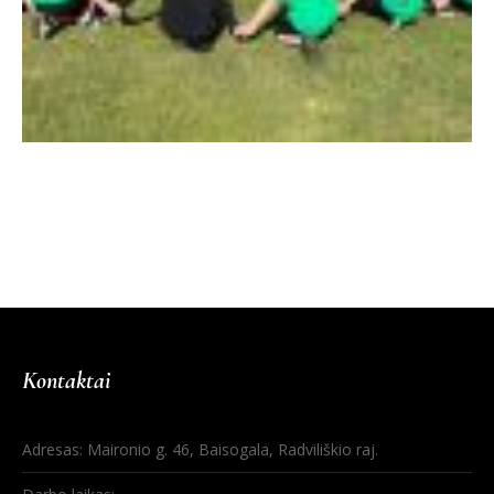
Kontaktai
Adresas: Maironio g. 46, Baisogala, Radviliškio raj.