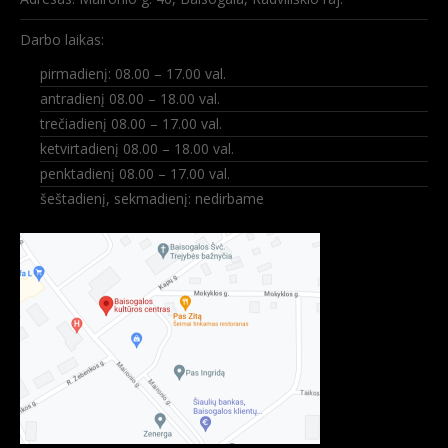
Darbo laikas:
pirmadienį: 08.00 – 17.00 val.
antradienį 08.00 – 18.00 val.
trečiadienį 08.00 – 17.00 val.
ketvirtadienį 08.00 – 18.00 val.
penktadienį 08.00 – 17.00 val.
šeštadienį, sekmadienį: nedirbame