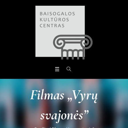
Open toolbar
Filmas „Vyrų
svajonės”