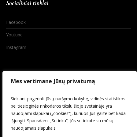
Socialiniai tinklai
Facebook
Youtube
Instagram
Mes vertimane Jūsų privatumą
Siekiant pagerinti Jūsų naršymo kokybę, vidinės statistikos
bei tiesioginės rinkodaros tikslu šioje svetainėje yra
naudojami slapukai („cookies“), kuriuos Jūs galite bet kada
išjungti. Spausdami „Sutinku“, Jūs sutinkate su mūsų
naudojamais slapukais.