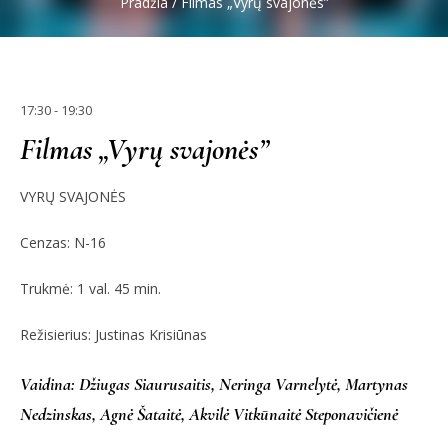
Pradžia
/
Filmas „Vyrų svajonės”
17:30 - 19:30
Filmas „Vyrų svajonės”
VYRŲ SVAJONĖS
Cenzas: N-16
Trukmė: 1 val. 45 min.
Režisierius: Justinas Krisiūnas
Vaidina: Džiugas Siaurusaitis, Neringa Varnelytė, Martynas
Nedzinskas, Agnė Šataitė, Akvilė Vitkūnaitė Steponavičienė