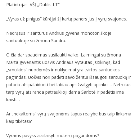
Platintojas: VŠĮ „Dublis LT“
„Vyras už pinigus“ kūrėjai šį kartą paners jus į vyrų svajones.
Nedrąsus ir santūrus Andrius gyvena monotoniškoje
santuokoje su žmona Sandra.
O čia dar spaudimas susilaukti vaiko. Laimingai su žmona
Marta gyvenantis uošvis Andriaus Vytautas įsitikinęs, kad
„smulkios“ nuodėmės ir nuklydimai yra tvirtos santuokos
pagrindas. Uošvis nori padėti savo žentui išsaugoti santuoką ir
pataria atsipalaiduoti bei labiau apsižvalgyti aplinkui… Netrukus
tarp vyrų atsiranda patrauklioji dama Šarlotė ir padėtis ima
kaisti…
Ar „nekaltoms“ vyrų svajonėms tapus realybe bus taip linksma
kaip tikėtasi?
Vyrams pavyks atsilaikyti moterų pagundoms?