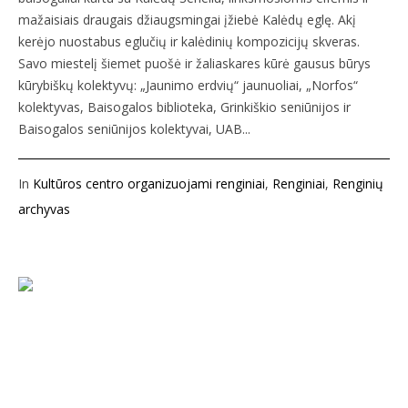
mažaisiais draugais džiaugsmingai įžiebė Kalėdų eglę. Akį
kerėjo nuostabus eglučių ir kalėdinių kompozicijų skveras.
Savo miestelį šiemet puošė ir žaliaskares kūrė gausus būrys
kūrybiškų kolektyvų: „Jaunimo erdvių“ jaunuoliai, „Norfos“
kolektyvas, Baisogalos biblioteka, Grinkiškio seniūnijos ir
Baisogalos seniūnijos kolektyvai, UAB...
In
Kultūros centro organizuojami renginiai
,
Renginiai
,
Renginių
archyvas