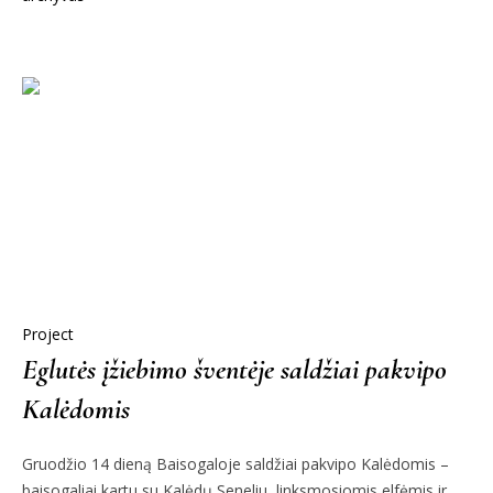
Project
Eglutės įžiebimo šventėje saldžiai pakvipo
Kalėdomis
Gruodžio 14 dieną Baisogaloje saldžiai pakvipo Kalėdomis –
baisogaliai kartu su Kalėdų Seneliu, linksmosiomis elfėmis ir