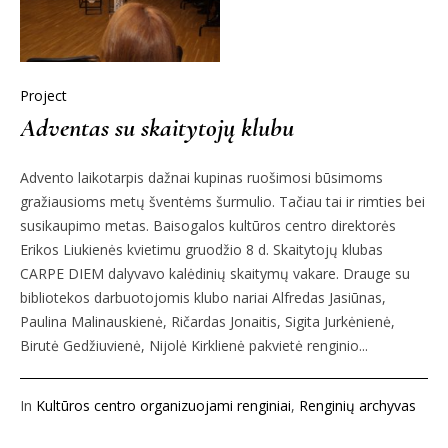
Project
Adventas su skaitytojų klubu
Advento laikotarpis dažnai kupinas ruošimosi būsimoms
gražiausioms metų šventėms šurmulio. Tačiau tai ir rimties bei
susikaupimo metas. Baisogalos kultūros centro direktorės
Erikos Liukienės kvietimu gruodžio 8 d. Skaitytojų klubas
CARPE DIEM dalyvavo kalėdinių skaitymų vakare. Drauge su
bibliotekos darbuotojomis klubo nariai Alfredas Jasiūnas,
Paulina Malinauskienė, Ričardas Jonaitis, Sigita Jurkėnienė,
Birutė Gedžiuvienė, Nijolė Kirklienė pakvietė renginio...
In
Kultūros centro organizuojami renginiai
,
Renginių archyvas