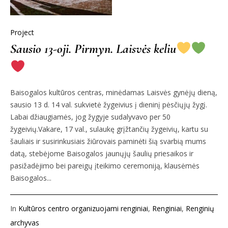
Project
Sausio 13-oji. Pirmyn. Laisvės keliu
Baisogalos kultūros centras, minėdamas Laisvės gynėjų dieną,
sausio 13 d. 14 val. sukvietė žygeivius į dieninį pėsčiųjų žygį.
Labai džiaugiamės, jog žygyje sudalyvavo per 50
žygeivių.Vakare, 17 val., sulaukę grįžtančių žygeivių, kartu su
šauliais ir susirinkusiais žiūrovais paminėti šią svarbią mums
datą, stebėjome Baisogalos jaunųjų šaulių priesaikos ir
pasižadėjimo bei pareigų įteikimo ceremoniją, klausėmės
Baisogalos...
In
Kultūros centro organizuojami renginiai
,
Renginiai
,
Renginių
archyvas