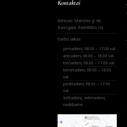
Kontaktai
Adresas: Maironio g. 46,
Baisogala, Radviliškio raj.
Darbo laikas:
pirmadienį: 08.00 – 17.00 val.
antradienį 08.00 – 18.00 val.
trečiadienį 08.00 – 17.00 val.
ketvirtadienį 08.00 – 18.00
val.
penktadienį 08.00 – 17.00
val.
šeštadienį, sekmadienį:
nedirbame