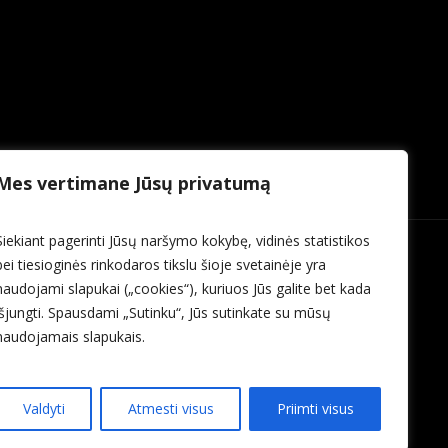
Mes vertimane Jūsų privatumą
Siekiant pagerinti Jūsų naršymo kokybę, vidinės statistikos
bei tiesioginės rinkodaros tikslu šioje svetainėje yra
naudojami slapukai („cookies“), kuriuos Jūs galite bet kada
išjungti. Spausdami „Sutinku“, Jūs sutinkate su mūsų
naudojamais slapukais.
Valdyti
Atmesti visus
Priimti visus