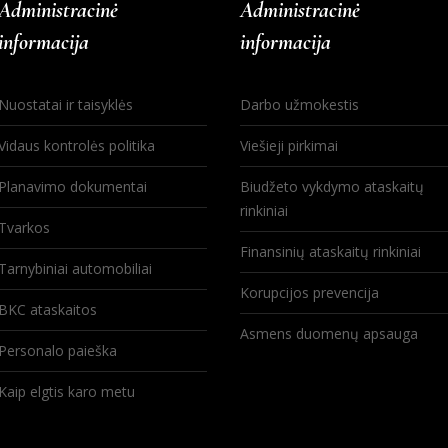
Administracinė
Administracinė
informacija
informacija
Nuostatai ir taisyklės
Darbo užmokestis
Vidaus kontrolės politika
Viešieji pirkimai
Planavimo dokumentai
Biudžeto vykdymo ataskaitų
rinkiniai
Tvarkos
Finansinių ataskaitų rinkiniai
Tarnybiniai automobiliai
Korupcijos prevencija
BKC ataskaitos
Asmens duomenų apsauga
Personalo paieška
Kaip elgtis karo metu