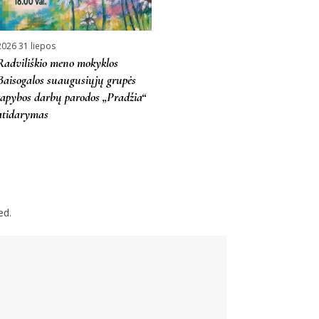
2026 31 liepos
Radviliškio meno mokyklos
Baisogalos suaugusiųjų grupės
tapybos darbų parodos „Pradžia“
atidarymas
ed.