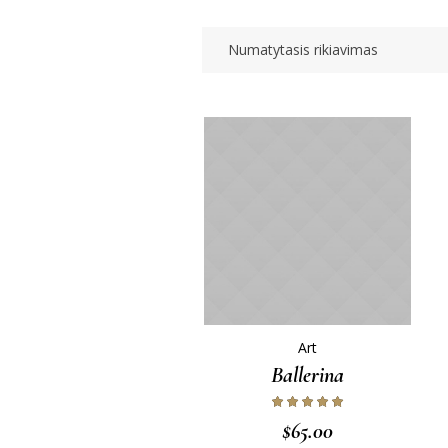
Art
Ballerina
$
65.00