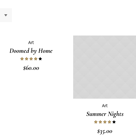
Art
Doomed by Home
$
60.00
Art
Summer Nights
$
35.00