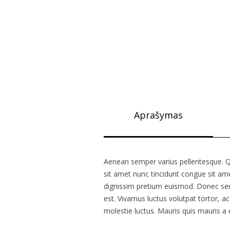
Aprašymas
Aenean semper varius pellentesque. Q
sit amet nunc tincidunt congue sit ame
dignissim pretium euismod. Donec sem
est. Vivamus luctus volutpat tortor, a
molestie luctus. Mauris quis mauris a 