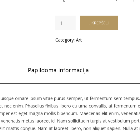
Į KREPŠELĮ
Category:
Art
Papildoma informacija
uisque ornare ipsum vitae purus semper, ut fermentum sem tempus. 
t nec enim. Phasellus finibus libero eu urna convallis, at fermentum 
per est eget magna mollis bibendum. Maecenas elit enim, venenatis n
c venenatis metus laoreet id. Nam sollicitudin turpis at vestibulum po
elit mattis congue. Nam at laoreet libero, non aliquet sapien. Nulla at