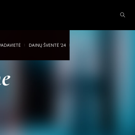
VADAVIETĖ
DAINŲ ŠVENTĖ ’24
e