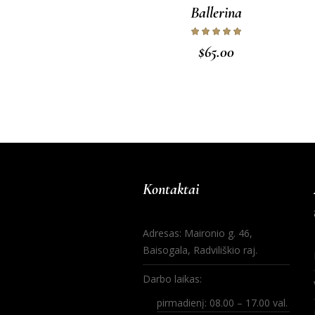
Ballerina
$
65.00
Kontaktai
Adresas: Maironio g. 46,
Baisogala, Radviliškio raj.
Darbo laikas:
pirmadienį: 08.00 – 17.00 val.