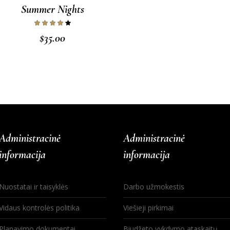
Summer Nights
$
35.00
Administracinė
Administracinė
informacija
informacija
Nuostatai ir taisyklės
Darbo užmokestis
Vidaus kontrolės politika
Viešieji pirkimai
Planavimo dokumentai
Biudžeto vykdymo ataskaitų