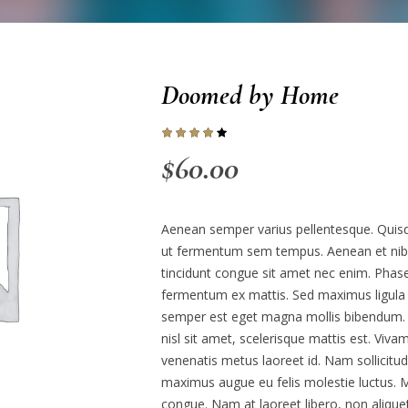
Doomed by Home
$
60.00
Aenean semper varius pellentesque. Quis
ut fermentum sem tempus. Aenean et nibh 
tincidunt congue sit amet nec enim. Phasell
fermentum ex mattis. Sed maximus ligula
semper est eget magna mollis bibendum. 
nisl sit amet, scelerisque mattis est. Viva
venenatis metus laoreet id. Nam sollicitud
maximus augue eu felis molestie luctus. Ma
congue. Nam at laoreet libero, non aliquet