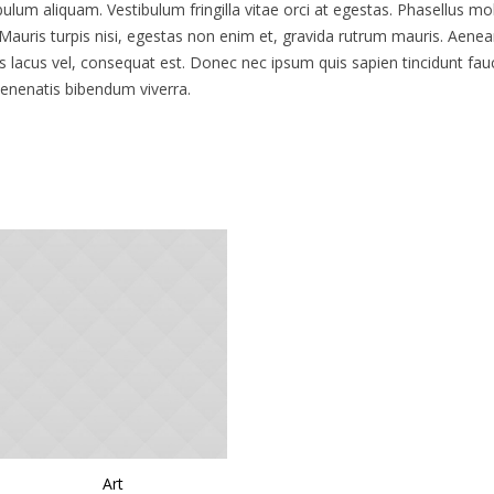
ulum aliquam. Vestibulum fringilla vitae orci at egestas. Phasellus m
auris turpis nisi, egestas non enim et, gravida rutrum mauris. Aenean
s lacus vel, consequat est. Donec nec ipsum quis sapien tincidunt f
 venenatis bibendum viverra.
Art