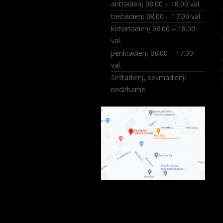
antradienį 08.00 – 18.00 val.
trečiadienį 08.00 – 17.00 val.
ketvirtadienį 08.00 – 18.00
val.
penktadienį 08.00 – 17.00
val.
šeštadienį, sekmadienį:
nedirbame