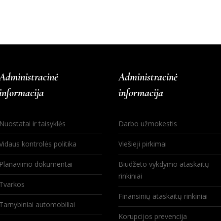
Administracinė
Administracinė
informacija
informacija
Nuostatai ir taisyklės
Darbo užmokestis
Vidaus kontrolės politika
Viešieji pirkimai
Planavimo dokumentai
Biudžeto vykdymo ataskaitų
rinkiniai
Tvarkos
Finansinių ataskaitų rinkiniai
Tarnybiniai automobiliai
Korupcijos prevencija