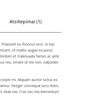
Atsiliepimai (1)
. Praesent eu rhoncus eros. In hac
gnissim. Ut mattis augue eu purus
 Interdum et malesuada fames ac ante
s nisi, ornare ut nisi non, vulputate
amcorper mi. Aliquam auctor luctus ex
ximus. Integer consequat arcu dolor,
es vitae nisi. Cras nec nisi elementum