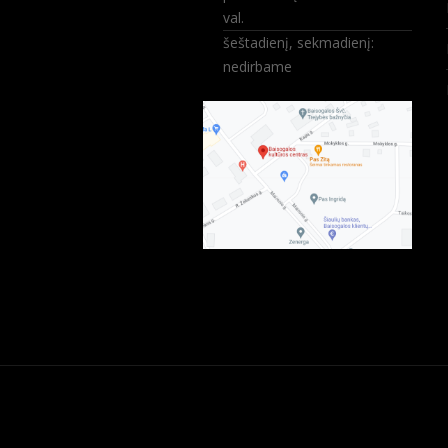
val.
šeštadienį, sekmadienį:
nedirbame