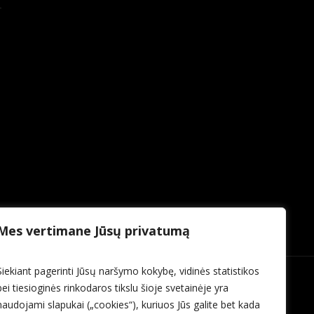
Mes vertimane Jūsų privatumą
Siekiant pagerinti Jūsų naršymo kokybę, vidinės statistikos
bei tiesioginės rinkodaros tikslu šioje svetainėje yra
naudojami slapukai („cookies“), kuriuos Jūs galite bet kada