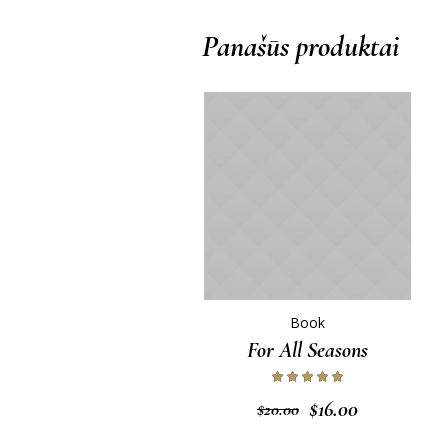
Panašūs produktai
Book
For All Seasons
Original
Current
$
16.00
$
20.00
price
price