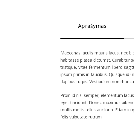
Aprašymas
Maecenas iaculis mauris lacus, nec bi
habitasse platea dictumst. Curabitur s
tristique, vitae fermentum libero sag
ipsum primis in faucibus. Quisque id ul
dapibus turpis. Vestibulum non rhoncu
Proin id nisl semper, elementum lacus 
eget tincidunt. Donec maximus bibend
mollis mollis tellus auctor a. Etiam i
felis vulputate rutrum.