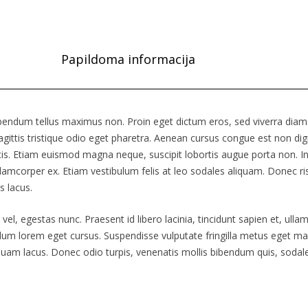
Papildoma informacija
bendum tellus maximus non. Proin eget dictum eros, sed viverra diam
agittis tristique odio eget pharetra. Aenean cursus congue est non di
ittis. Etiam euismod magna neque, suscipit lobortis augue porta non.
lamcorper ex. Etiam vestibulum felis at leo sodales aliquam. Donec risu
s lacus.
vel, egestas nunc. Praesent id libero lacinia, tincidunt sapien et, ull
um lorem eget cursus. Suspendisse vulputate fringilla metus eget ma
n quam lacus. Donec odio turpis, venenatis mollis bibendum quis, sodal