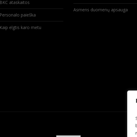
BKC ataskaitos
Asmens duomenų apsauga
Personalo paieška
Kaip elgtis karo metu