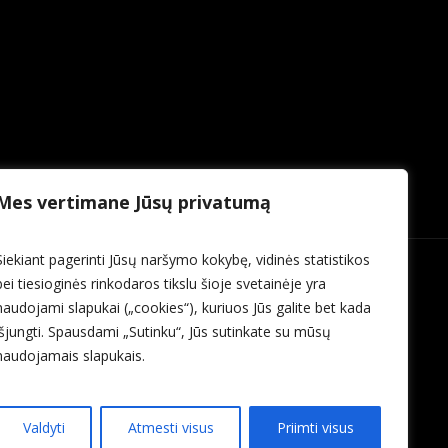
Mes vertimane Jūsų privatumą
Siekiant pagerinti Jūsų naršymo kokybę, vidinės statistikos
bei tiesioginės rinkodaros tikslu šioje svetainėje yra
naudojami slapukai („cookies“), kuriuos Jūs galite bet kada
išjungti. Spausdami „Sutinku“, Jūs sutinkate su mūsų
naudojamais slapukais.
Valdyti
Atmesti visus
Priimti visus