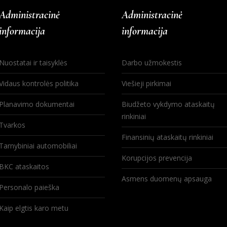
Administracinė
Administracinė
informacija
informacija
Nuostatai ir taisyklės
Darbo užmokestis
Vidaus kontrolės politika
Viešieji pirkimai
Planavimo dokumentai
Biudžeto vykdymo ataskaitų
rinkiniai
Tvarkos
Finansinių ataskaitų rinkiniai
Tarnybiniai automobiliai
Korupcijos prevencija
BKC ataskaitos
Asmens duomenų apsauga
Personalo paieška
Kaip elgtis karo metu