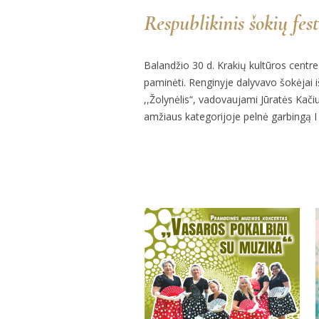
Respublikinis šokių fe
Balandžio 30 d. Krakių kultūros centre
paminėti. Renginyje dalyvavo šokėjai i
,,Žolynėlis“, vadovaujami Jūratės Kačiuk
amžiaus kategorijoje pelnė garbingą I
More projects