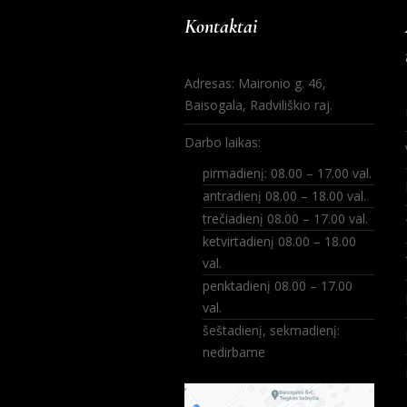
Kontaktai
Adresas: Maironio g. 46,
Baisogala, Radviliškio raj.
Darbo laikas:
pirmadienį: 08.00 – 17.00 val.
antradienį 08.00 – 18.00 val.
trečiadienį 08.00 – 17.00 val.
ketvirtadienį 08.00 – 18.00
val.
penktadienį 08.00 – 17.00
val.
šeštadienį, sekmadienį:
nedirbame