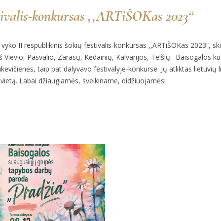
stivalis-konkursas ,,ARTiŠOKas 2023“
 vyko II respublikinis šokių festivalis-konkursas ,,ARTiŠOKas 2023“, sk
š Vievio, Pasvalio, Zarasų, Kėdainių, Kalvarijos, Telšių. Baisogalos ku
evičienės, taip pat dalyvavo festivalyje-konkurse. Jų atliktas lietuvių l
 vietą. Labai džiaugiamės, sveikiname, didžiuojamės!