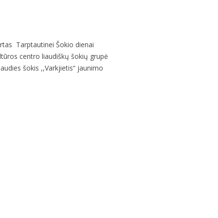
irtas Tarptautinei Šokio dienai
ltūros centro liaudiškų šokių grupė
iaudies šokis ,,Varkjietis“ jaunimo