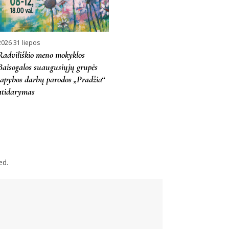
2026 31 liepos
Radviliškio meno mokyklos
Baisogalos suaugusiųjų grupės
tapybos darbų parodos „Pradžia“
atidarymas
ed.