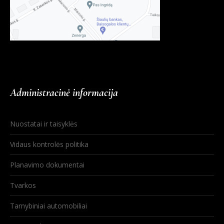
Administracinė informacija
Nuostatai ir taisyklės
Vidaus kontrolės politika
Planavimo dokumentai
Tvarkos
Tarnybiniai automobiliai