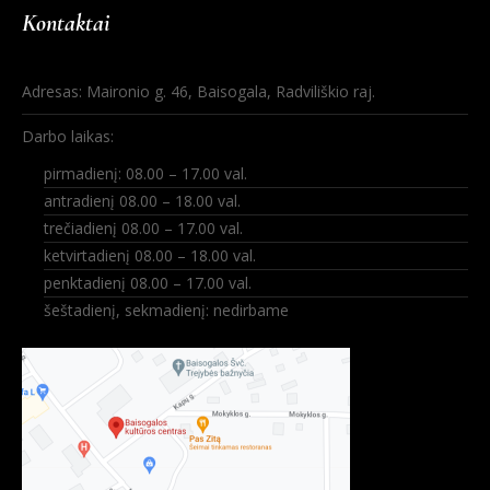
Kontaktai
Adresas: Maironio g. 46, Baisogala, Radviliškio raj.
Darbo laikas:
pirmadienį: 08.00 – 17.00 val.
antradienį 08.00 – 18.00 val.
trečiadienį 08.00 – 17.00 val.
ketvirtadienį 08.00 – 18.00 val.
penktadienį 08.00 – 17.00 val.
šeštadienį, sekmadienį: nedirbame