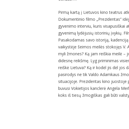
Pirmą kartą į Lietuvos kino teatrus at
Dokumentinio filmo „Prezidentas” idėjo
gyvenimo interviu, kuris visapusiškai
gyvenimą lydėjusių istorinių įvykių. F
Pasakodamas savo istoriją, kadenciją 
vaikystėje šeimos meilės stokojęs V. 
myli žmones? Ką jam reiškia meilė – jo
didesnę reikšmę. Lyg priminimas visie
reiškė Lietuva? Ką ir kodėl jis dėl jo
pasirodys ne tik Valdo Adamkaus žmogiš
situacijoje. Prezidentas kino juostoje 
buvusi Vokietijos kanclerė Angela Merke
koks iš tiesų žmogiškas gali būti vals