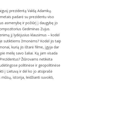
baigusį prezidentą Valdą Adamkų.
s metais padarė su prezidentu viso
us asmenybę ir požiūrį į daugybę jo
 kompozitorius Gediminas Zujus.
enimą jį lydėjusius klausimus – kodėl
je sutiktiems žmonėms? Kodėl jis taip
nai, kurią jis ištarė filme, įgyja dar
ie meilę savo šaliai. Ką jam visada
s Prezidentus? Žiūrovams netikėta
udėtingose politinėse ir geopolitinėse
 į Lietuvą ir dėl ko jo atsiprašė
mūsų, istorija, leidžianti suvokti,