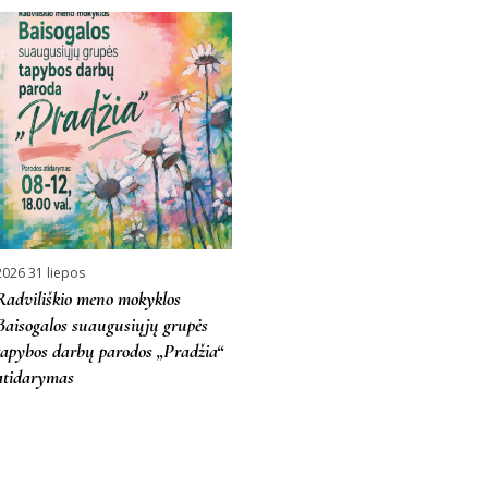
2026 31 liepos
Radviliškio meno mokyklos
Baisogalos suaugusiųjų grupės
tapybos darbų parodos „Pradžia“
atidarymas