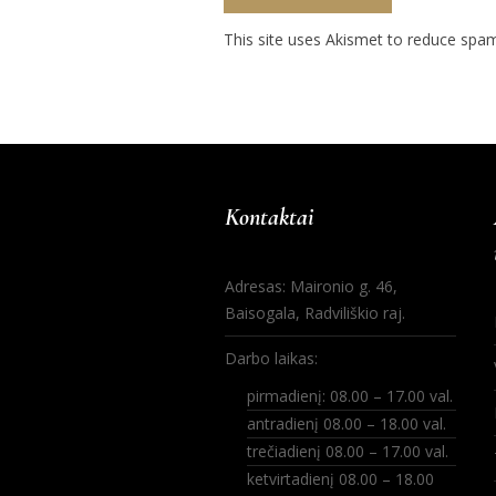
This site uses Akismet to reduce spa
Kontaktai
Adresas: Maironio g. 46,
Baisogala, Radviliškio raj.
Darbo laikas:
pirmadienį: 08.00 – 17.00 val.
antradienį 08.00 – 18.00 val.
trečiadienį 08.00 – 17.00 val.
ketvirtadienį 08.00 – 18.00