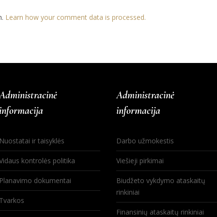
m.
Learn how your comment data is processed.
Administracinė
Administracinė
informacija
informacija
Nuostatai ir taisyklės
Darbo užmokestis
Vidaus kontrolės politika
Viešieji pirkimai
Planavimo dokumentai
Biudžeto vykdymo ataskaitų
rinkiniai
Tvarkos
Finansinių ataskaitų rinkiniai