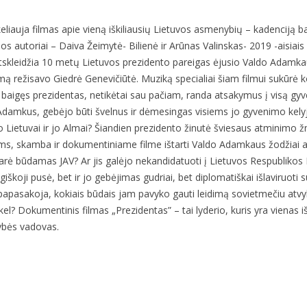
keliauja filmas apie vieną iškiliausių Lietuvos asmenybių – kadenciją 
s autoriai – Daiva Žeimytė- Bilienė ir Arūnas Valinskas- 2019 -aisiai
 atskleidžia 10 metų Lietuvos prezidento pareigas ėjusio Valdo Adamka
ilmą režisavo Giedrė Genevičiūtė. Muziką specialiai šiam filmui sukūrė
baigęs prezidentas, netikėtai sau pačiam, randa atsakymus į visą gyv
Adamkus, gebėjo būti švelnus ir dėmesingas visiems jo gyvenimo kely
 Lietuvai ir jo Almai? Šiandien prezidento žinutė šviesaus atminimo žmo
ms, skamba ir dokumentiniame filme ištarti Valdo Adamkaus žodžiai ap
s darė būdamas JAV? Ar jis galėjo nekandidatuoti į Lietuvos Respubliko
koji pusė, bet ir jo gebėjimas gudriai, bet diplomatiškai išlaviruoti s
papasakoja, kokiais būdais jam pavyko gauti leidimą sovietmečiu atvykti
l? Dokumentinis filmas „Prezidentas” – tai lyderio, kuris yra vienas iš 
tybės vadovas.