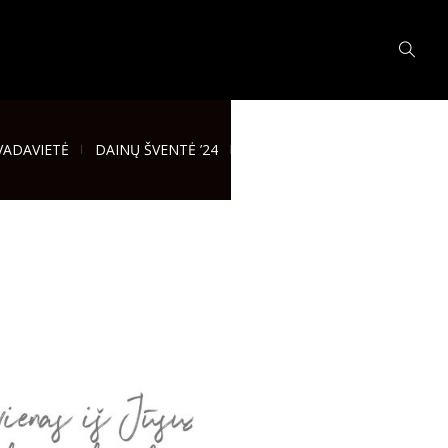
VADAVIETĖ
DAINŲ ŠVENTĖ ’24