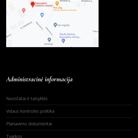
Administracinė informacija
Nuostatai ir taisyklės
Vidaus kontrolės politika
Planavimo dokumentai
Tvarkos