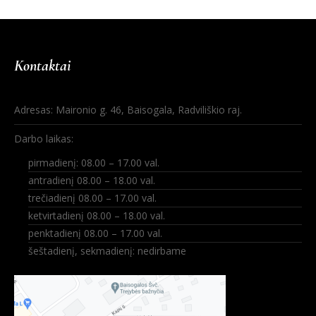
Kontaktai
Adresas: Maironio g. 46, Baisogala, Radviliškio raj.
Darbo laikas:
pirmadienį: 08.00 – 17.00 val.
antradienį 08.00 – 18.00 val.
trečiadienį 08.00 – 17.00 val.
ketvirtadienį 08.00 – 18.00 val.
penktadienį 08.00 – 17.00 val.
šeštadienį, sekmadienį: nedirbame