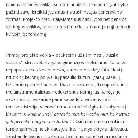
įvairias menines veiklas suteikti jauniems žmonėms galimybę
pažinti save, išreikšti jausmus ir atrasti naujas bendravimo
formas. Projekto metu dalyviams bus pasiūlytos net penkios
skirtingos veiklos, orientuotos į muziką, vaizduojamąjį meną ir
kūrybinį bendravimą.
Pirmoji projekto veikla – edukacinis užsiėmimas „Muzika
visiems“, skirtas Baisogalos gimnazijos mokiniams. Tai buvo
nepaprasta muzikos pamoka, kurios metu dalyviai leidosi į
muzikinę kelionę po įvairių pasaulio kultūrų garsų pasaulį.
Užsiėmimą vedė žinomas džiazo muzikantas, kompozitorius,
multiinstrumentalistas ir edukatorius Remigijus Rančys. Jo
vedama improvizacinė pamoka padėjo vaikams pažinti
muzikos istoriją, suprasti ritmo esmę bei išgirsti atsakymus į
klausimus:
Kaip ir kodėl atsirado muzika? Kodėl muzika kartais
gali perteikti daugiau nei žodžiai?
Užsiėmimo metu mokiniai
turėjo galimybę ne tik klausytis, bet ir patys aktyviai dalyvauti.
Jie išbandė įvairius muzikinius žaidimus, kurie lavina motoriką,