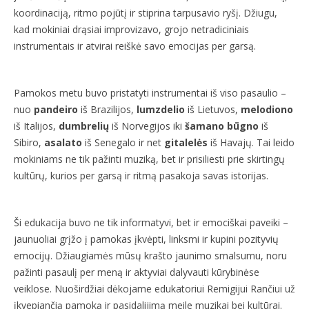
koordinaciją, ritmo pojūtį ir stiprina tarpusavio ryšį. Džiugu,
kad mokiniai drąsiai improvizavo, grojo netradiciniais
instrumentais ir atvirai reiškė savo emocijas per garsą.
Pamokos metu buvo pristatyti instrumentai iš viso pasaulio –
nuo
pandeiro
iš Brazilijos,
lumzdelio
iš Lietuvos,
melodiono
iš Italijos,
dumbrelių
iš Norvegijos iki
šamano būgno
iš
Sibiro,
asalato
iš Senegalo ir net
gitalelės
iš Havajų. Tai leido
mokiniams ne tik pažinti muziką, bet ir prisiliesti prie skirtingų
kultūrų, kurios per garsą ir ritmą pasakoja savas istorijas.
Ši edukacija buvo ne tik informatyvi, bet ir emociškai paveiki –
jaunuoliai grįžo į pamokas įkvėpti, linksmi ir kupini pozityvių
emocijų. Džiaugiamės mūsų krašto jaunimo smalsumu, noru
pažinti pasaulį per meną ir aktyviai dalyvauti kūrybinėse
veiklose. Nuoširdžiai dėkojame edukatoriui Remigijui Rančiui už
įkvepiančią pamoką ir pasidalijimą meile muzikai bei kultūrai.