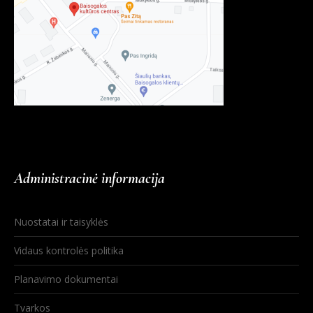
Administracinė informacija
Nuostatai ir taisyklės
Vidaus kontrolės politika
Planavimo dokumentai
Tvarkos