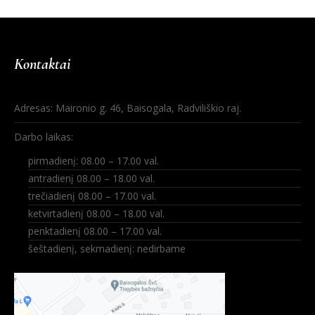
Kontaktai
Adresas: Maironio g. 46, Baisogala, Radviliškio raj.
Darbo laikas:
pirmadienį: 08.00 – 17.00 val.
antradienį 08.00 – 18.00 val.
trečiadienį 08.00 – 17.00 val.
ketvirtadienį 08.00 – 18.00 val.
penktadienį 08.00 – 17.00 val.
šeštadienį, sekmadienį: nedirbame