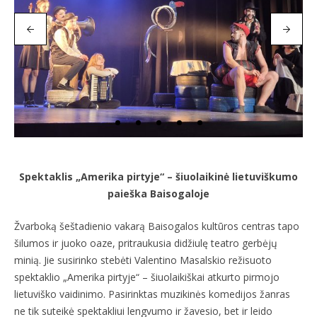
Spektaklis „Amerika pirtyje“ – šiuolaikinė lietuviškumo
paieška Baisogaloje
Žvarboką šeštadienio vakarą Baisogalos kultūros centras tapo
šilumos ir juoko oaze, pritraukusia didžiulę teatro gerbėjų
minią. Jie susirinko stebėti Valentino Masalskio režisuoto
spektaklio „Amerika pirtyje“ – šiuolaikiškai atkurto pirmojo
lietuviško vaidinimo. Pasirinktas muzikinės komedijos žanras
ne tik suteikė spektakliui lengvumo ir žavesio, bet ir leido