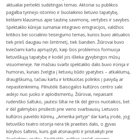
aktualiai perteikti sudėtingas temas. Aktoriai su publikos
pagalba tyrinėjo istorinio ir šiuolaikinio lietuvio tapatybę,
keldami klausimus apie tautinę savimonę, vertybes ir savybes.
Spektaklio kūrėjai sumaniai integravo emigracijos, valdžios
kritikos bei socialinio teisingumo temas, kurios buvo aktualios
tiek prieš daugiau nei šimtmetį, tiek šiandien. Žiūrovai buvo
kviečiami kartu apmąstyti, kaip šios problemos formuoja
lietuviškąją tapatybę ir kodėl jos išlieka gyvybingos mūsų
visuomenėje. Ne mažiau svarbi spektaklio dalis buvo ironija ir
humoras, kuriais žvelgta į lietuvių būdo ypatybes – atkaklumą,
draugiškumą, tačiau kartu ir kritikuotas polinkis į pavydą ar
nepasitenkinimą. Pilnutėlė Baisogalos kultūros centro salė
aidėjo nuo juoko ir aplodismentų. Žiūrovai, nepaisant
rudeniško šaltuko, jautėsi šiltai ne tik dėl geros nuotaikos, bet
ir dėl galimybės prisiliesti prie vieno svarbiausių Lietuvos
kultūros paveldo kūrinių. „Amerika pirtyje“ dar kartą įrodė, jog
lietuviško teatro istorija nėra tik praeities dalis, o gyvas
kūrybos šaltinis, kuris gali atsinaujinti ir prisitaikyti prie
šiuolaikinių realijų. Spektaklis, palikęs įspūdį visiems