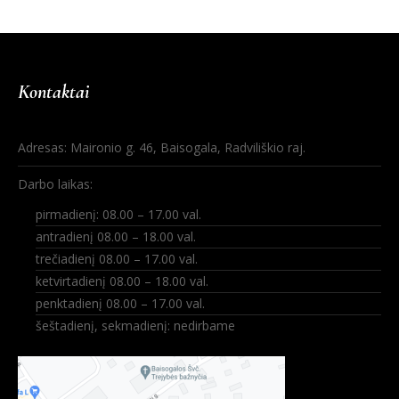
Kontaktai
Adresas: Maironio g. 46, Baisogala, Radviliškio raj.
Darbo laikas:
pirmadienį: 08.00 – 17.00 val.
antradienį 08.00 – 18.00 val.
trečiadienį 08.00 – 17.00 val.
ketvirtadienį 08.00 – 18.00 val.
penktadienį 08.00 – 17.00 val.
šeštadienį, sekmadienį: nedirbame