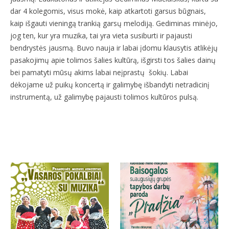
dar 4 kolegomis, visus mokė, kaip atkartoti garsus būgnais,
kaip išgauti vieningą trankią garsų melodiją. Gediminas minėjo,
jog ten, kur yra muzika, tai yra vieta susiburti ir pajausti
bendrystės jausmą. Buvo nauja ir labai įdomu klausytis atlikėjų
pasakojimų apie tolimos šalies kultūrą, išgirsti tos šalies dainų
bei pamatyti mūsų akims labai neįprastų šokių. Labai
dėkojame už puikų koncertą ir galimybę išbandyti netradicinį
instrumentą, už galimybę pajausti tolimos kultūros pulsą.
More projects