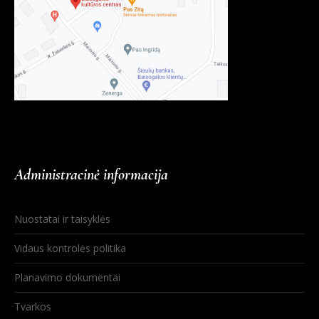
Administracinė informacija
Nuostatai ir taisyklės
Vidaus kontrolės politika
Planavimo dokumentai
Tvarkos