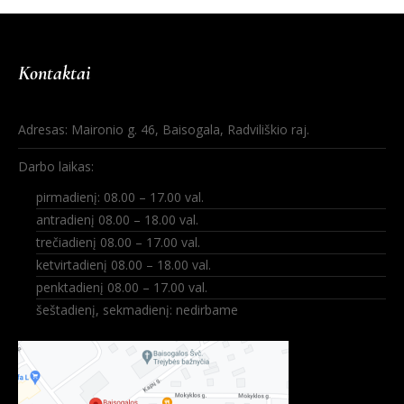
Kontaktai
Adresas: Maironio g. 46, Baisogala, Radviliškio raj.
Darbo laikas:
pirmadienį: 08.00 – 17.00 val.
antradienį 08.00 – 18.00 val.
trečiadienį 08.00 – 17.00 val.
ketvirtadienį 08.00 – 18.00 val.
penktadienį 08.00 – 17.00 val.
šeštadienį, sekmadienį: nedirbame