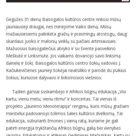
Gegužės 31 dieną Baisogalos kultūros centre rinkosi mūsų
jauniausieji draugai, nes minėjome Vaiko dieną. Mūsų
mažiausiesiems palinkėta gražių ir prasmingų atostogų, daug
skardaus juoko ir malonių veiklų su pačiais artimiausiais.
Mažuosius baisogaliečius atvyko ir su švente pasveikino
Meškutė ir Linksmutė. Jos vaikams dovanojo savo linksmą
dainelę ir šokį. Baisogalos kultūros centro šokių vadovės J.
Kačiukevičienės jaunieji šokėjai neatsiliko ir parodė du puikius
šokius, kuriuose dalyvavo ir linksmosios viešnios.
Tądien garsiai suskambėjo ir Afrikos būgnų edukacija „Visi
kartu, vienu metu, vienu ritmu“ ir koncertas. Tai vienas iš
projekto „Jaunimo Menoterapija“ renginių, kuris mūsų gražiam
miesteliui padovanojo tolimos šalies kultūros dvelksmą. Tai
edukacija, suburianti žmones į vieną ratą, kuriame jie gali
patirti energija trykštančią Afrikos būgnų galią bei vienybės
jausmą. Edukatorius ir atlikėjas Gediminas Mačiulskas, kartu su