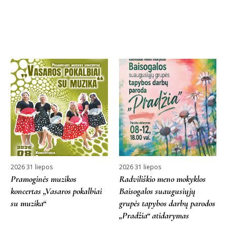
More projects
2026 31 liepos
2026 31 liepos
Pramoginės muzikos
Radviliškio meno mokyklos
koncertas „Vasaros pokalbiai
Baisogalos suaugusiųjų
su muzika“
grupės tapybos darbų parodos
„Pradžia“ atidarymas