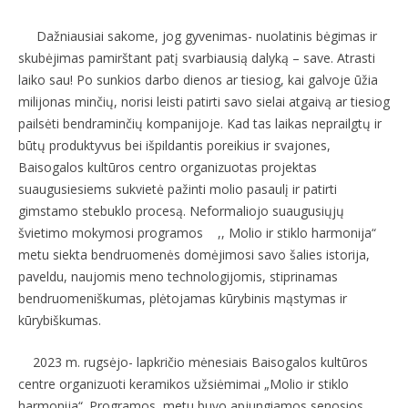
Dažniausiai sakome, jog gyvenimas- nuolatinis bėgimas ir
skubėjimas pamirštant patį svarbiausią dalyką – save. Atrasti
laiko sau! Po sunkios darbo dienos ar tiesiog, kai galvoje ūžia
milijonas minčių, norisi leisti patirti savo sielai atgaivą ar tiesiog
pailsėti bendraminčių kompanijoje. Kad tas laikas neprailgtų ir
būtų produktyvus bei išpildantis poreikius ir svajones,
Baisogalos kultūros centro organizuotas projektas
suaugusiesiems sukvietė pažinti molio pasaulį ir patirti
gimstamo stebuklo procesą. Neformaliojo suaugusiųjų
švietimo mokymosi programos ,, Molio ir stiklo harmonija“
metu siekta bendruomenės domėjimosi savo šalies istorija,
paveldu, naujomis meno technologijomis, stiprinamas
bendruomeniškumas, plėtojamas kūrybinis mąstymas ir
kūrybiškumas.
2023 m. rugsėjo- lapkričio mėnesiais Baisogalos kultūros
centre organizuoti keramikos užsiėmimai „Molio ir stiklo
harmonija“. Programos metu buvo apjungiamos senosios