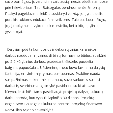
savo pomėgius, įsivertinti ir svarbiausią- neužsisėdėti namuose
prie televizoriaus. Tad, Baisogalos bendruomenės žmonių
išsakyti pageidavimai leidžia susidaryti vaizdą, jog yra didelis
poreikis tokioms edukacinėms veikloms. Taip pat labai džiugu,
jog į mokymus atvyko ne tik miestelio, bet ir kitų apylinkių
gyventojai.
Dalyviai lipdė taikomuosius ir dekoratyvinius keramikos
darbus naudodami įvairius dirbinių formavimo būdus, susikūrė
po 5-6 kūrybinius darbus, pradedant lėkštele, puodeliu…,
baigiant papuošalais. Užsiėmimų metu buvo lavinama dalyvių
fantazija, erdvinis mąstymas, pastabumas. Praktinė nauda –
susipažinimas su keramikos amatu, savo rankomis sukurti
darbai ir, svarbiausia- galimybė pasidalinti su kitais savo
kūryba, leisti bičiuliams pasidžiaugti projektų dalyvių sukurtų
darbų paroda, kuri vyks iki lapkričio 30 dienos. Projektą
organizavo Baisogalos kultūros centras, projektą finansavo
Radviliškio rajono savivaldybė.