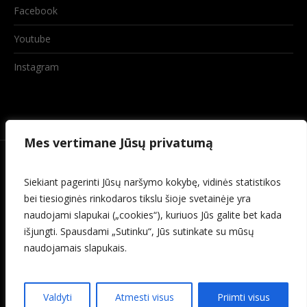
Facebook
Youtube
Instagram
Mes vertimane Jūsų privatumą
Siekiant pagerinti Jūsų naršymo kokybę, vidinės statistikos
bei tiesioginės rinkodaros tikslu šioje svetainėje yra
naudojami slapukai („cookies“), kuriuos Jūs galite bet kada
išjungti. Spausdami „Sutinku“, Jūs sutinkate su mūsų
naudojamais slapukais.
© 2026 Baisogalos kultūros centras
Valdyti
Atmesti visus
Priimti visus