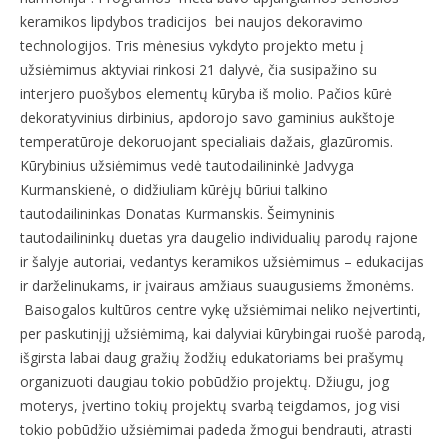
keramikos lipdybos tradicijos bei naujos dekoravimo
technologijos. Tris mėnesius vykdyto projekto metu į
užsiėmimus aktyviai rinkosi 21 dalyvė, čia susipažino su
interjero puošybos elementų kūryba iš molio. Pačios kūrė
dekoratyvinius dirbinius, apdorojo savo gaminius aukštoje
temperatūroje dekoruojant specialiais dažais, glazūromis.
Kūrybinius užsiėmimus vedė tautodailininkė Jadvyga
Kurmanskienė, o didžiuliam kūrėjų būriui talkino
tautodailininkas Donatas Kurmanskis. Šeimyninis
tautodailininkų duetas yra daugelio individualių parodų rajone
ir šalyje autoriai, vedantys keramikos užsiėmimus – edukacijas
ir darželinukams, ir įvairaus amžiaus suaugusiems žmonėms.
Baisogalos kultūros centre vykę užsiėmimai neliko neįvertinti,
per paskutinįjį užsiėmimą, kai dalyviai kūrybingai ruošė parodą,
išgirsta labai daug gražių žodžių edukatoriams bei prašymų
organizuoti daugiau tokio pobūdžio projektų. Džiugu, jog
moterys, įvertino tokių projektų svarbą teigdamos, jog visi
tokio pobūdžio užsiėmimai padeda žmogui bendrauti, atrasti