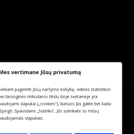
Mes vertimane Jūsų privatumą
Siekiant pagerinti Jūsų naršymo kokybę, vidinės statistikos
bei tiesioginės rinkodaros tikslu šioje svetainėje yra
naudojami slapukai („cookies“), kuriuos Jūs galite bet kada
išjungti. Spausdami „Sutinku“, Jūs sutinkate su mūsų
naudojamais slapukais.