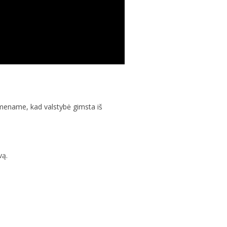
imename, kad valstybė gimsta iš
vą.