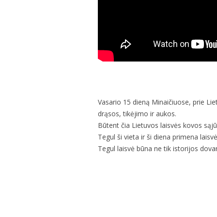
Vasario 15 dieną Minaičiuose, prie Li
drąsos, tikėjimo ir aukos.
Būtent čia Lietuvos laisvės kovos sąjūd
Tegul ši vieta ir ši diena primena lais
Tegul laisvė būna ne tik istorijos dova