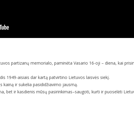
etuvos partizanų memorialo, paminėta Vasario 16-oji – diena, kai pris
is 1949-aisiais dar kartą patvirtino Lietuvos laisvės siekį.
vės kainą ir sukelia pasididžiavimo jausmą.
na, bet ir kasdienis mūsų pasirinkimas–saugoti, kurti ir puoselėti Lietu