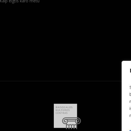
Kaip elgtis karo metu