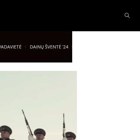
VADAVIETĖ
DAINŲ ŠVENTĖ ’24
inės Minaičiuose