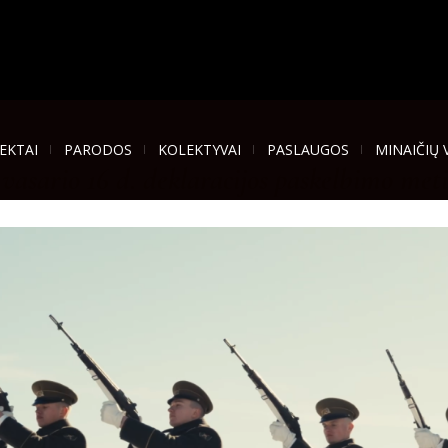
EKTAI
PARODOS
KOLEKTYVAI
PASLAUGOS
MINAIČIŲ 
asario 16 d. deklaracijos paskelbimo met