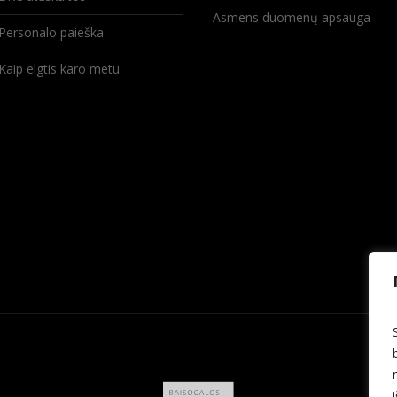
Asmens duomenų apsauga
Personalo paieška
Kaip elgtis karo metu