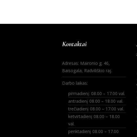
Kontaktai
Adresas: Maironio g. 46,
Baisogala, Radviliškio raj.
Darbo laikas:
pirmadienį: 08.00 – 17.00 val.
antradienį 08.00 – 18.00 val.
trečiadienį 08.00 – 17.00 val.
ketvirtadienį 08.00 – 18.00
val.
penktadienį 08.00 – 17.00