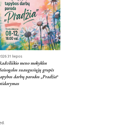
2026 31 liepos
Radviliškio meno mokyklos
Baisogalos suaugusiųjų grupės
tapybos darbų parodos „Pradžia“
atidarymas
ed.