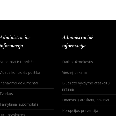
Administracinė
Administracinė
informacija
informacija
Nuostatai ir taisyklės
Darbo užmokestis
Vidaus kontrolės politika
Viešieji pirkimai
Planavimo dokumentai
Biudžeto vykdymo ataskaitų
rinkiniai
Tvarkos
Finansinių ataskaitų rinkiniai
Tarnybiniai automobiliai
Korupcijos prevencija
BKC ataskaitos