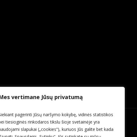
Mes vertimane Jūsų privatumą
Siekiant pagerinti Jūsų naršymo kokybę, vidinės statistikos
bei tiesioginės rinkodaros tikslu šioje svetainėje yra
naudojami slapukai („cookies“), kuriuos Jūs galite bet kada
išjungti. Spausdami „Sutinku“, Jūs sutinkate su mūsų