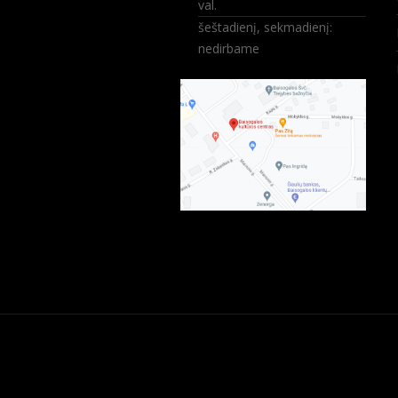
val.
šeštadienį, sekmadienį:
nedirbame